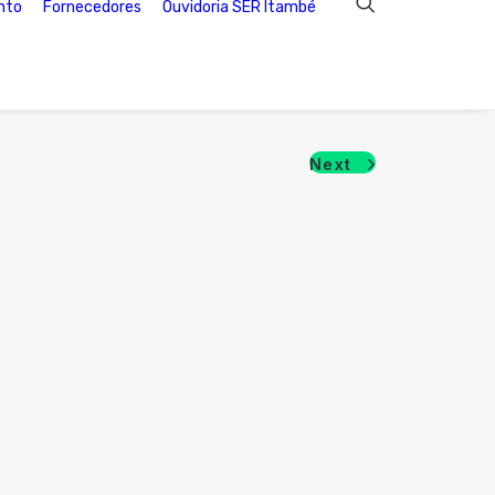
nto
Fornecedores
Ouvidoria SER Itambé
Next