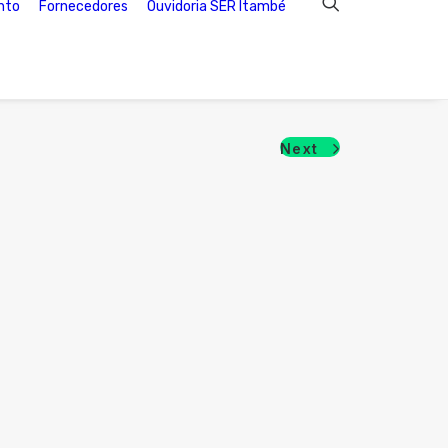
nto
Fornecedores
Ouvidoria SER Itambé
Next