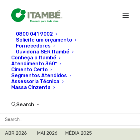
0800 041 9002
Solicite um orçamento
CONHEÇA
CIMENTO
ATENDIMENT
Fornecedores
A ITAMBÉ
CERTO
360º
Ouvidoria SER Itambé
Conheça a Itambé
Atendimento 360º
Cimento Certo
Relatórios de Ensaio
Segmentos Atendidos
Assessoria Técnica
Massa Cinzenta
Cimento Certo
Search
NOV 2025
JAN 2026
FEV 2026
MAR 2026
ABR 2026
MAI 2026
MÉDIA 2025